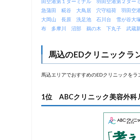
田空港第１ターミナル
羽田空港第２ター
急蒲田
糀谷
大鳥居
穴守稲荷
羽田空
大岡山
長原
洗足池
石川台
雪が谷大
布
多摩川
沼部
鵜の木
下丸子
武蔵
馬込のEDクリニックラン
馬込エリアでおすすめのEDクリニックをラ
1位 ABCクリニック美容外科 