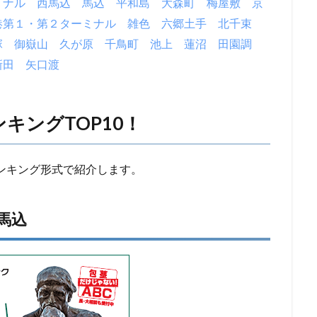
ミナル
西馬込
馬込
平和島
大森町
梅屋敷
京
港第１・第２ターミナル
雑色
六郷土手
北千束
塚
御嶽山
久が原
千鳥町
池上
蓮沼
田園調
新田
矢口渡
キングTOP10！
ンキング形式で紹介します。
馬込