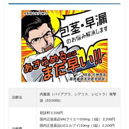
内服薬（バイアグラ、シアリス、レビトラ） 衝撃
治療法
波（ED1000）
初診料 5,500円
国内正規薬品VA(ブイエー)50mg（1錠） 2,200円
国内正規薬品LV(エルブイ)10mg（1錠） 2,200円
治療費