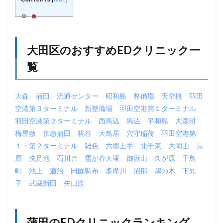
大田区のおすすめEDクリニック一
覧
大森
蒲田
流通センター
昭和島
整備場
天空橋
羽田
空港第３ターミナル
新整備場
羽田空港第１ターミナル
羽田空港第２ターミナル
西馬込
馬込
平和島
大森町
梅屋敷
京急蒲田
糀谷
大鳥居
穴守稲荷
羽田空港第
１・第２ターミナル
雑色
六郷土手
北千束
大岡山
長
原
洗足池
石川台
雪が谷大塚
御嶽山
久が原
千鳥
町
池上
蓮沼
田園調布
多摩川
沼部
鵜の木
下丸
子
武蔵新田
矢口渡
蒲田のEDクリニックランキング