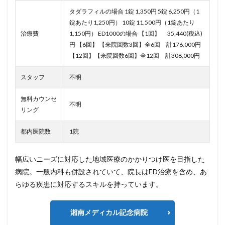
タダラフィルの場合 1錠 1,350円 5錠 6,250円（1
錠あたり1,250円） 10錠 11,500円（1錠あたり
治療費
1,150円） ED1000の場合
【1回】 35,440(税込)
円
【6回】 【来院回数3回】全6回 計176,000円
【12回】【来院回数6回】全12回 計308,000円
スタッフ
不明
無料カウンセ
不明
リング
都内医院数
1院
幅広いニーズに対応した地域医療のかかりつけ医を目指した
病院。一般内科も併設されていて、院長はED治療を含め、あ
らゆる疾患に対応するスキルを持っています。
湘南メディカル記念病院