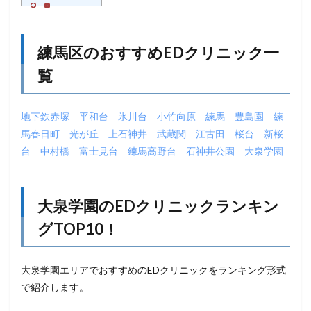
練馬区のおすすめEDクリニック一
覧
地下鉄赤塚
平和台
氷川台
小竹向原
練馬
豊島園
練
馬春日町
光が丘
上石神井
武蔵関
江古田
桜台
新桜
台
中村橋
富士見台
練馬高野台
石神井公園
大泉学園
大泉学園のEDクリニックランキン
グTOP10！
大泉学園エリアでおすすめのEDクリニックをランキング形式
で紹介します。