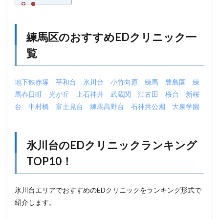
練馬区のおすすめEDクリニック一
覧
地下鉄赤塚
平和台
氷川台
小竹向原
練馬
豊島園
練
馬春日町
光が丘
上石神井
武蔵関
江古田
桜台
新桜
台
中村橋
富士見台
練馬高野台
石神井公園
大泉学園
氷川台のEDクリニックランキング
TOP10！
氷川台エリアでおすすめのEDクリニックをランキング形式で
紹介します。