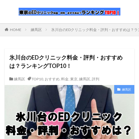
HOME
練馬区
氷川台のEDクリニック料金・評判・おすすめは？ラン
氷川台のEDクリニック料金・評判・おすすめ
は？ランキングTOP10！
練馬区
TOP10
,
おすすめ
,
料金
,
東京
,
練馬区
,
評判
練馬区