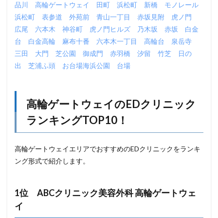
品川
高輪ゲートウェイ
田町
浜松町
新橋
モノレール
浜松町
表参道
外苑前
青山一丁目
赤坂見附
虎ノ門
広尾
六本木
神谷町
虎ノ門ヒルズ
乃木坂
赤坂
白金
台
白金高輪
麻布十番
六本木一丁目
高輪台
泉岳寺
三田
大門
芝公園
御成門
赤羽橋
汐留
竹芝
日の
出
芝浦ふ頭
お台場海浜公園
台場
高輪ゲートウェイのEDクリニック
ランキングTOP10！
高輪ゲートウェイエリアでおすすめのEDクリニックをランキ
ング形式で紹介します。
1位 ABCクリニック美容外科 高輪ゲートウェ
イ