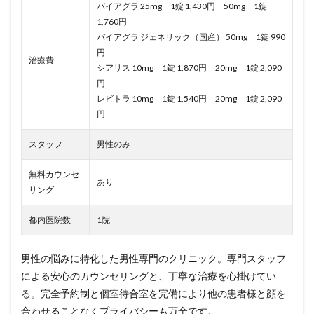
バイアグラ 25mg 1錠 1,430円 50mg 1錠
1,760円
バイアグラ ジェネリック（国産） 50mg 1錠 990
円
治療費
シアリス 10mg 1錠 1,870円 20mg 1錠 2,090
円
レビトラ 10mg 1錠 1,540円 20mg 1錠 2,090
円
スタッフ
男性のみ
無料カウンセ
あり
リング
都内医院数
1院
男性の悩みに特化した男性専門のクリニック。専門スタッフ
による安心のカウンセリングと、丁寧な治療を心掛けてい
る。完全予約制と個室待合室を完備により他の患者様と顔を
合わせることなくプライバシーも万全です。