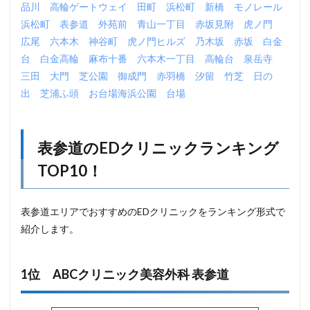
品川
高輪ゲートウェイ
田町
浜松町
新橋
モノレール
浜松町
表参道
外苑前
青山一丁目
赤坂見附
虎ノ門
広尾
六本木
神谷町
虎ノ門ヒルズ
乃木坂
赤坂
白金
台
白金高輪
麻布十番
六本木一丁目
高輪台
泉岳寺
三田
大門
芝公園
御成門
赤羽橋
汐留
竹芝
日の
出
芝浦ふ頭
お台場海浜公園
台場
表参道のEDクリニックランキング
TOP10！
表参道エリアでおすすめのEDクリニックをランキング形式で
紹介します。
1位 ABCクリニック美容外科 表参道