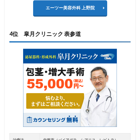
エーツー美容外科 上野院
4位 皐月クリニック 表参道
治療法
内服薬（バイアグラ、シアリス、レビトラ）