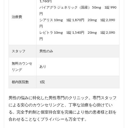
1,760円
バイアグラ ジェネリック（国産） 50mg 1錠 990
円
治療費
シアリス 10mg 1錠 1,870円 20mg 1錠 2,090
円
レビトラ 10mg 1錠 1,540円 20mg 1錠 2,090
円
スタッフ
男性のみ
無料カウンセ
あり
リング
都内医院数
1院
男性の悩みに特化した男性専門のクリニック。専門スタッフ
による安心のカウンセリングと、丁寧な治療を心掛けてい
る。完全予約制と個室待合室を完備により他の患者様と顔を
合わせることなくプライバシーも万全です。