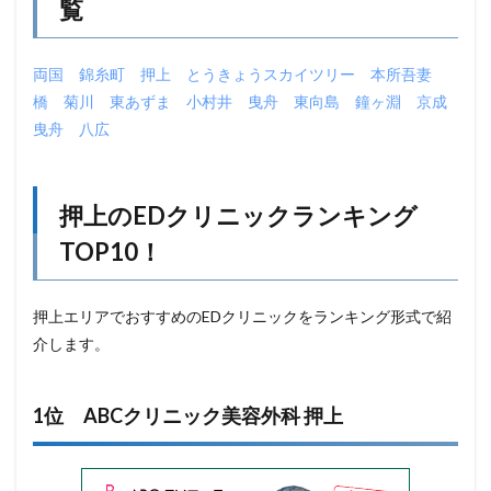
覧
両国
錦糸町
押上
とうきょうスカイツリー
本所吾妻
橋
菊川
東あずま
小村井
曳舟
東向島
鐘ヶ淵
京成
曳舟
八広
押上のEDクリニックランキング
TOP10！
押上エリアでおすすめのEDクリニックをランキング形式で紹
介します。
1位 ABCクリニック美容外科 押上