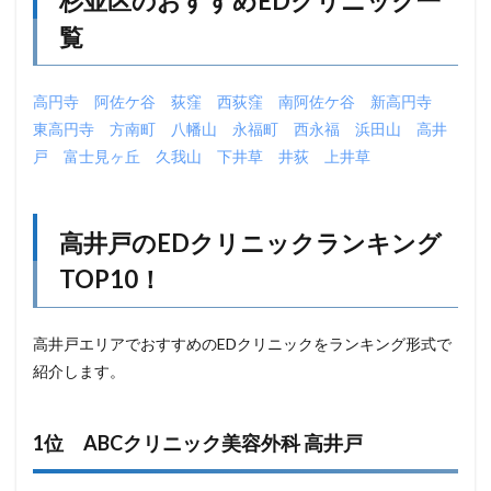
杉並区のおすすめEDクリニック一
覧
高円寺
阿佐ケ谷
荻窪
西荻窪
南阿佐ケ谷
新高円寺
東高円寺
方南町
八幡山
永福町
西永福
浜田山
高井
戸
富士見ヶ丘
久我山
下井草
井荻
上井草
高井戸のEDクリニックランキング
TOP10！
高井戸エリアでおすすめのEDクリニックをランキング形式で
紹介します。
1位 ABCクリニック美容外科 高井戸