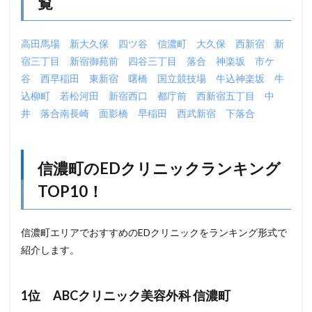
覧
高田馬場
新大久保
四ツ谷
信濃町
大久保
西新宿
新
宿三丁目
新宿御苑前
四谷三丁目
落合
神楽坂
市ケ
谷
西早稲田
東新宿
曙橋
国立競技場
牛込神楽坂
牛
込柳町
若松河田
新宿西口
都庁前
西新宿五丁目
中
井
落合南長崎
面影橋
早稲田
西武新宿
下落合
信濃町のEDクリニックランキング
TOP10！
信濃町エリアでおすすめのEDクリニックをランキング形式で
紹介します。
1位 ABCクリニック美容外科 信濃町