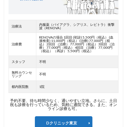
内服薬（バイアグラ、シアリス、レビトラ） 衝撃
治療法
波（RENOVA）
RENOVAの場合 1回目 (初診) 5,500円（税込） (血
液検査) 11,000円（税込） (治療) 77,000円（税
治療費
込） 2回目 （治療） 77,000円（税込） 3回目 （治
療） 77,000円（税込） 4回目 （治療） 77,000円
（税込） （再診） 5,500円（税込）
スタッフ
不明
無料カウンセ
不明
リング
都内医院数
1院
予約不要、待ち時間少なく、通いやすい立地。さらに、土日
祝も診療を行っているため、気軽に通院できる。また、オン
ライン診療も可。
Dクリニック東京