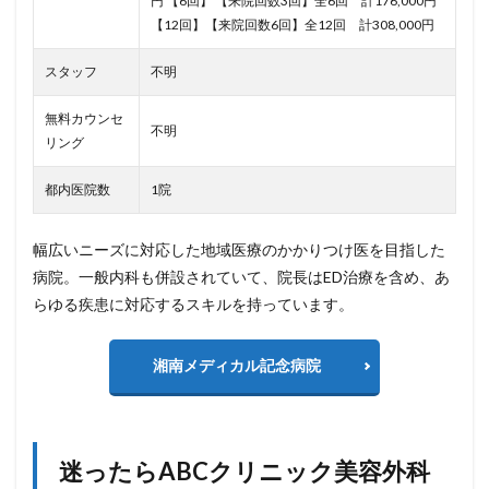
円
【6回】 【来院回数3回】全6回 計176,000円
【12回】【来院回数6回】全12回 計308,000円
スタッフ
不明
無料カウンセ
不明
リング
都内医院数
1院
幅広いニーズに対応した地域医療のかかりつけ医を目指した
病院。一般内科も併設されていて、院長はED治療を含め、あ
らゆる疾患に対応するスキルを持っています。
湘南メディカル記念病院
迷ったらABCクリニック美容外科