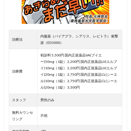
内服薬（バイアグラ、シアリス、レビトラ） 衝撃
治療法
波（ED1000）
初診料 5,500円 国内正規薬品VA(ブイエ
ー)50mg（1錠） 2,200円 国内正規薬品LV(エルブ
イ)10mg（1錠） 2,200円 国内正規薬品LV(エルブ
治療費
イ)20mg（1錠） 2,750円 国内正規薬品CL(シーエ
ル)10mg（1錠） 2,750円 国内正規薬品CL(シーエ
ル)20mg（1錠） 3,300円
スタッフ
男性のみ
無料カウンセ
不明
リング