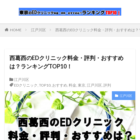
HOME
江戸川区
西葛西のEDクリニック料金・評判・おすすめは？ラ
西葛西のEDクリニック料金・評判・おすすめ
は？ランキングTOP10！
江戸川区
EDクリニック
,
TOP10
,
おすすめ
,
料金
,
東京
,
江戸川区
,
評判
江戸川区