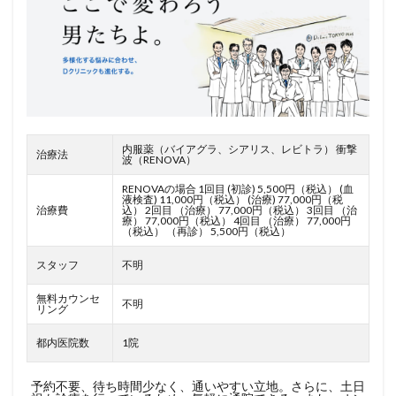
内服薬（バイアグラ、シアリス、レビトラ） 衝撃
治療法
波（RENOVA）
RENOVAの場合 1回目 (初診) 5,500円（税込） (血
液検査) 11,000円（税込） (治療) 77,000円（税
治療費
込） 2回目 （治療） 77,000円（税込） 3回目 （治
療） 77,000円（税込） 4回目 （治療） 77,000円
（税込） （再診） 5,500円（税込）
スタッフ
不明
無料カウンセ
不明
リング
都内医院数
1院
予約不要、待ち時間少なく、通いやすい立地。さらに、土日