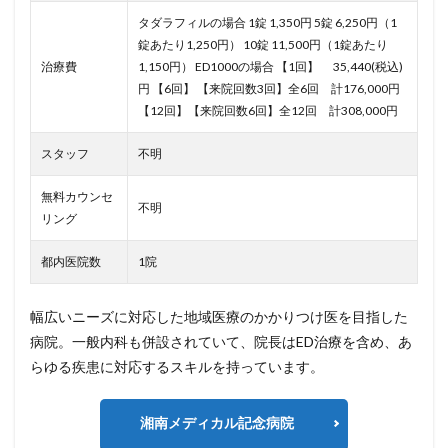
タダラフィルの場合 1錠 1,350円 5錠 6,250円（1
錠あたり1,250円） 10錠 11,500円（1錠あたり
治療費
1,150円） ED1000の場合
【1回】 35,440(税込)
円
【6回】 【来院回数3回】全6回 計176,000円
【12回】【来院回数6回】全12回 計308,000円
スタッフ
不明
無料カウンセ
不明
リング
都内医院数
1院
幅広いニーズに対応した地域医療のかかりつけ医を目指した
病院。一般内科も併設されていて、院長はED治療を含め、あ
らゆる疾患に対応するスキルを持っています。
湘南メディカル記念病院